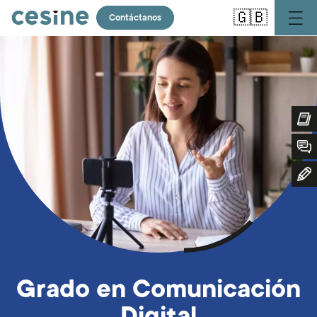
Pasar
🇬🇧
al
Contáctanos
contenido
principal
Grado en Comunicación
Digital