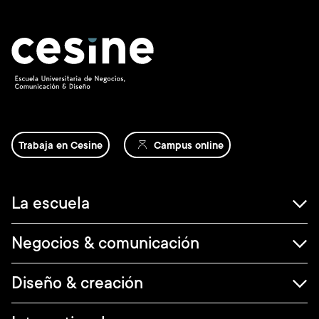
Trabaja en Cesine
Campus online
Navegación
La escuela
principal
Negocios & comunicación
Diseño & creación