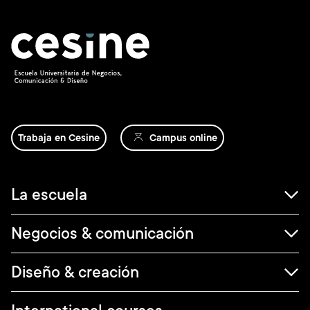
Trabaja en Cesine
Campus online
Navegación
La escuela
principal
Negocios & comunicación
Diseño & creación