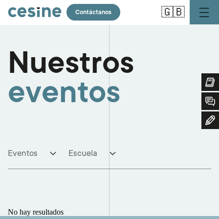
Pasar
🇬🇧
al
Contáctanos
contenido
principal
Nuestros
eventos
Eventos
Escuela
No hay resultados